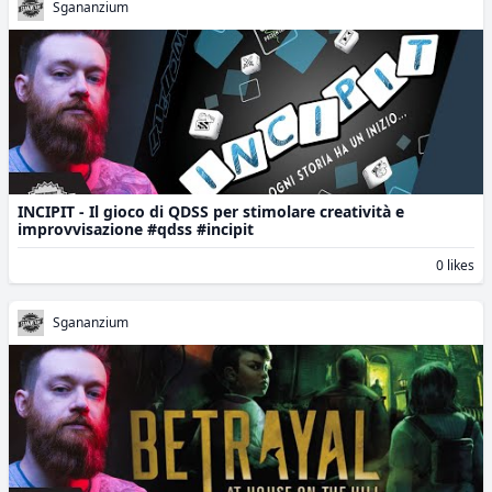
Sgananzium
INCIPIT - Il gioco di QDSS per stimolare creatività e
improvvisazione #qdss #incipit
0 likes
Sgananzium