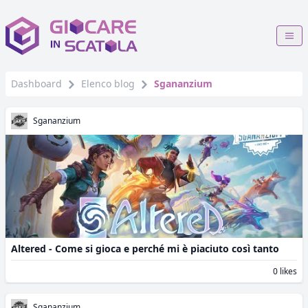
Dashboard
Elenco blog
Sgananzium
Sgananzium
Altered - Come si gioca e perché mi è piaciuto così tanto
0 likes
Sgananzium