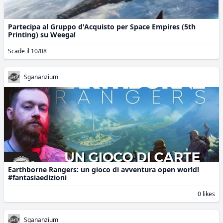
Partecipa al Gruppo d'Acquisto per Space Empires (5th
Printing) su Weega!
Scade il 10/08
Sgananzium
Earthborne Rangers: un gioco di avventura open world!
#fantasiaedizioni
0 likes
Sgananzium