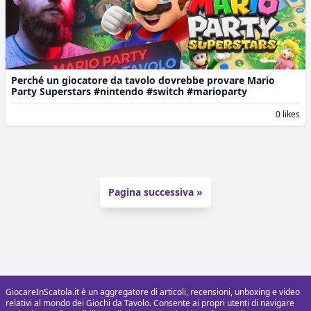
Perché un giocatore da tavolo dovrebbe provare Mario
Party Superstars #nintendo #switch #marioparty
0 likes
Pagina successiva »
GiocareInScatola.it è un aggregatore di articoli, recensioni, unboxing e video
relativi al mondo dei Giochi da Tavolo. Consente ai propri utenti di navigare