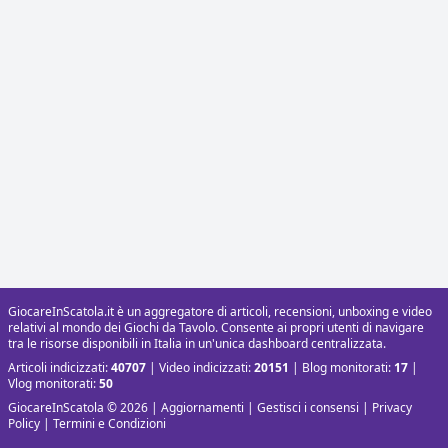
GiocareInScatola.it è un aggregatore di articoli, recensioni, unboxing e video
relativi al mondo dei Giochi da Tavolo. Consente ai propri utenti di navigare
tra le risorse disponibili in Italia in un'unica dashboard centralizzata.
Articoli indicizzati:
40707
| Video indicizzati:
20151
| Blog monitorati:
17
|
Vlog monitorati:
50
GiocareInScatola © 2026 |
Aggiornamenti
|
Gestisci i consensi
|
Privacy
Policy
|
Termini e Condizioni