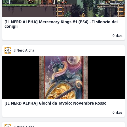
[IL NERD ALPHA] Mercenary Kings #1 (PS4) - Il silenzio dei
conigli
0 likes
Il Nerd Alpha
[IL NERD ALPHA] Giochi da Tavolo: Novembre Rosso
0 likes