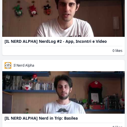
[IL NERD ALPHA] NerdLog #2 - App, Incontri e Video
0 likes
Il Nerd Alpha
[IL NERD ALPHA] Nerd in Trip: Basilea