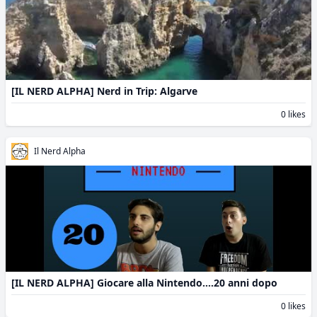
[IL NERD ALPHA] Nerd in Trip: Algarve
0 likes
Il Nerd Alpha
[IL NERD ALPHA] Giocare alla Nintendo....20 anni dopo
0 likes