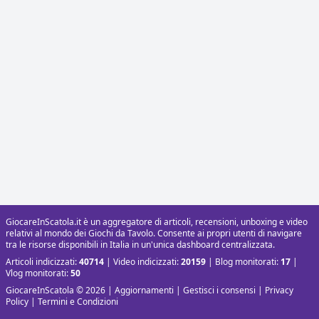
GiocareInScatola.it è un aggregatore di articoli, recensioni, unboxing e video
relativi al mondo dei Giochi da Tavolo. Consente ai propri utenti di navigare
tra le risorse disponibili in Italia in un'unica dashboard centralizzata.
Articoli indicizzati:
40714
| Video indicizzati:
20159
| Blog monitorati:
17
|
Vlog monitorati:
50
GiocareInScatola © 2026 |
Aggiornamenti
|
Gestisci i consensi
|
Privacy
Policy
|
Termini e Condizioni