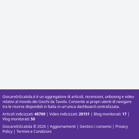
GiocareInScatola.it è un aggregatore di articoli, recensioni, unboxing e video
relativi al mondo dei Giochi da Tavolo. Consente ai propri utenti di navigare
tra le risorse disponibili in Italia in un'unica dashboard centralizzata.
Articoli indicizzati:
40709
| Video indicizzati:
20151
| Blog monitorati:
17
|
Vlog monitorati:
50
GiocareInScatola © 2026 |
Aggiornamenti
|
Gestisci i consensi
|
Privacy
Policy
|
Termini e Condizioni