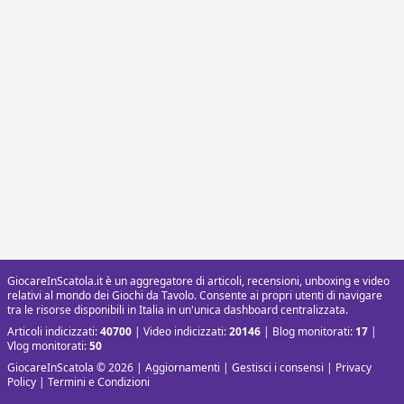
GiocareInScatola.it è un aggregatore di articoli, recensioni, unboxing e video
relativi al mondo dei Giochi da Tavolo. Consente ai propri utenti di navigare
tra le risorse disponibili in Italia in un'unica dashboard centralizzata.
Articoli indicizzati:
40700
| Video indicizzati:
20146
| Blog monitorati:
17
|
Vlog monitorati:
50
GiocareInScatola © 2026 |
Aggiornamenti
|
Gestisci i consensi
|
Privacy
Policy
|
Termini e Condizioni