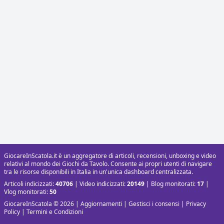
GiocareInScatola.it è un aggregatore di articoli, recensioni, unboxing e video
relativi al mondo dei Giochi da Tavolo. Consente ai propri utenti di navigare
tra le risorse disponibili in Italia in un'unica dashboard centralizzata.
Articoli indicizzati:
40706
| Video indicizzati:
20149
| Blog monitorati:
17
|
Vlog monitorati:
50
GiocareInScatola © 2026 |
Aggiornamenti
|
Gestisci i consensi
|
Privacy
Policy
|
Termini e Condizioni