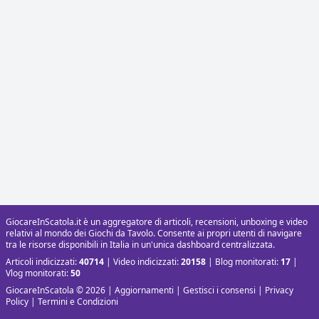
GiocareInScatola.it è un aggregatore di articoli, recensioni, unboxing e video
relativi al mondo dei Giochi da Tavolo. Consente ai propri utenti di navigare
tra le risorse disponibili in Italia in un'unica dashboard centralizzata.
Articoli indicizzati:
40714
| Video indicizzati:
20158
| Blog monitorati:
17
|
Vlog monitorati:
50
GiocareInScatola © 2026 |
Aggiornamenti
|
Gestisci i consensi
|
Privacy
Policy
|
Termini e Condizioni