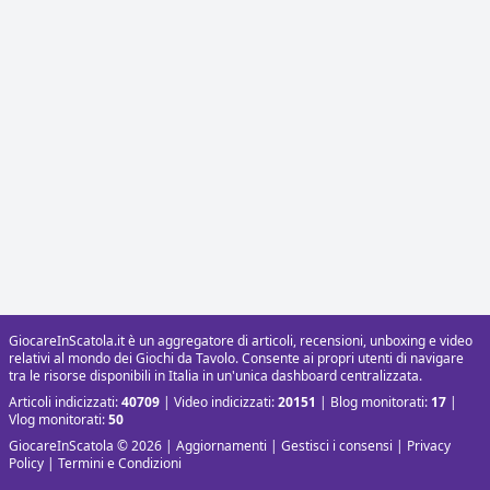
GiocareInScatola.it è un aggregatore di articoli, recensioni, unboxing e video
relativi al mondo dei Giochi da Tavolo. Consente ai propri utenti di navigare
tra le risorse disponibili in Italia in un'unica dashboard centralizzata.
Articoli indicizzati:
40709
| Video indicizzati:
20151
| Blog monitorati:
17
|
Vlog monitorati:
50
GiocareInScatola © 2026 |
Aggiornamenti
|
Gestisci i consensi
|
Privacy
Policy
|
Termini e Condizioni