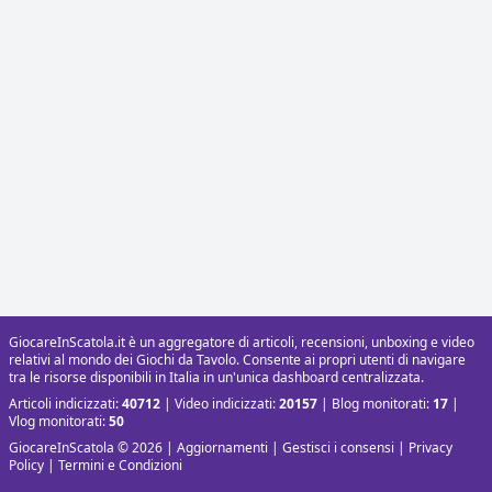
GiocareInScatola.it è un aggregatore di articoli, recensioni, unboxing e video
relativi al mondo dei Giochi da Tavolo. Consente ai propri utenti di navigare
tra le risorse disponibili in Italia in un'unica dashboard centralizzata.
Articoli indicizzati:
40712
| Video indicizzati:
20157
| Blog monitorati:
17
|
Vlog monitorati:
50
GiocareInScatola © 2026 |
Aggiornamenti
|
Gestisci i consensi
|
Privacy
Policy
|
Termini e Condizioni