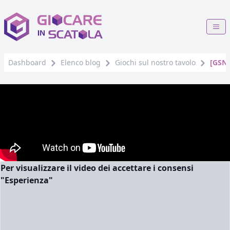
Dashboard
Elenco blog
Giochi sul nostro tavolo
[GSNT
Per visualizzare il video dei accettare i consensi
"Esperienza"