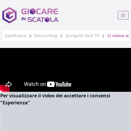
Dashboard
Elenco blog
Dungeon Dice TV
Ci siamo an
Per visualizzare il video dei accettare i consensi
"Esperienza"