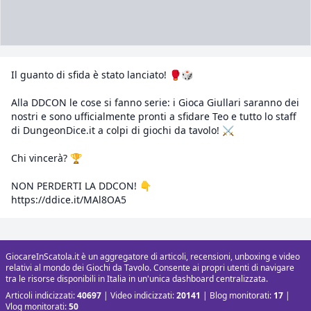
Il guanto di sfida è stato lanciato! 🥊🎲
Alla DDCON le cose si fanno serie: i Gioca Giullari saranno dei
nostri e sono ufficialmente pronti a sfidare Teo e tutto lo staff
di DungeonDice.it a colpi di giochi da tavolo! ⚔️
Chi vincerà? 🏆
NON PERDERTI LA DDCON! 👇
https://ddice.it/MAl8OA5
GiocareInScatola.it è un aggregatore di articoli, recensioni, unboxing e video
relativi al mondo dei Giochi da Tavolo. Consente ai propri utenti di navigare
tra le risorse disponibili in Italia in un'unica dashboard centralizzata.
Articoli indicizzati:
40697
| Video indicizzati:
20141
| Blog monitorati:
17
|
Vlog monitorati:
50