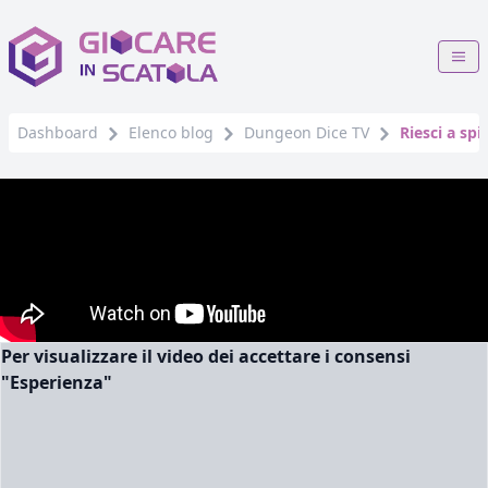
Dashboard
Elenco blog
Dungeon Dice TV
Riesci a sp
Per visualizzare il video dei accettare i consensi
"Esperienza"