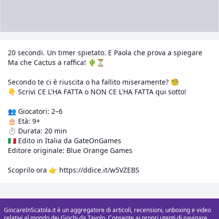
20 secondi. Un timer spietato. E Paola che prova a spiegare
Ma che Cactus a raffica! 🌵⏳
Secondo te ci è riuscita o ha fallito miseramente? 🧐
👇 Scrivi CE L'HA FATTA o NON CE L'HA FATTA qui sotto!
👥 Giocatori: 2–6
🎂 Età: 9+
⏱️ Durata: 20 min
🇮🇹 Edito in Italia da GateOnGames
Editore originale: Blue Orange Games
Scoprilo ora 👉 https://ddice.it/w5VZEBS
GiocareInScatola.it è un aggregatore di articoli, recensioni, unboxing e video
relativi al mondo dei Giochi da Tavolo. Consente ai propri utenti di navigare