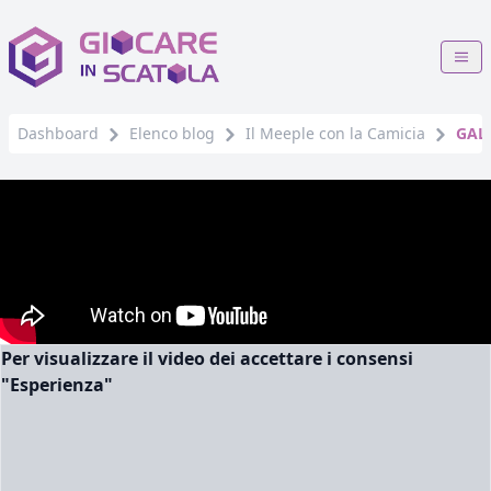
Dashboard
Elenco blog
Il Meeple con la Camicia
GALI
Per visualizzare il video dei accettare i consensi
"Esperienza"