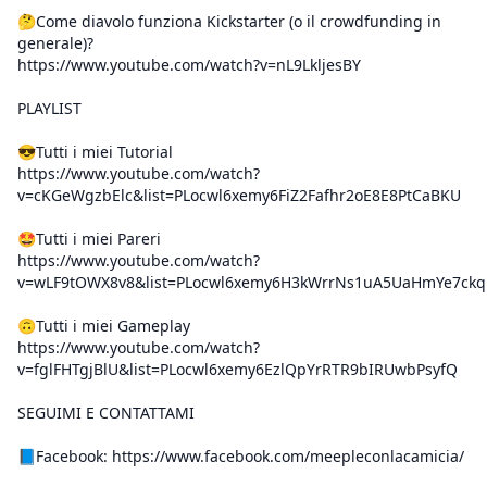
🤔Come diavolo funziona Kickstarter (o il crowdfunding in
generale)?
https://www.youtube.com/watch?v=nL9LkljesBY
PLAYLIST
😎Tutti i miei Tutorial
https://www.youtube.com/watch?
v=cKGeWgzbElc&list=PLocwl6xemy6FiZ2Fafhr2oE8E8PtCaBKU
🤩Tutti i miei Pareri
https://www.youtube.com/watch?
v=wLF9tOWX8v8&list=PLocwl6xemy6H3kWrrNs1uA5UaHmYe7ckq
🙃Tutti i miei Gameplay
https://www.youtube.com/watch?
v=fglFHTgjBlU&list=PLocwl6xemy6EzlQpYrRTR9bIRUwbPsyfQ
SEGUIMI E CONTATTAMI
📘Facebook: https://www.facebook.com/meepleconlacamicia/