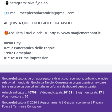
📲Instagram: oivalf_deleo
📧Email: meepleconlacamicia@gmail.com
ACQUISTA QUI I TUOI GIOCHI DA TAVOLO
🎁Acquista i tuoi giochi su https://www.magicmerchant.it
00:00 Hey!
02:12 Panoramica delle regole
19:02 Gameplay
01:16:10 Prime impressioni
GiocareInScatola.it è un aggregatore di articoli, recensioni, unboxing e video
relativi al mondo dei Giochi da Tavolo. Consente ai propri utenti di navigare
tra le risorse disponibili in Italia in un'unica dashboard centralizzata.
Articoli indicizzati:
40709
| Video indicizzati:
20151
| Blog monitorati:
17
|
Vlog monitorati:
50
GiocareInScatola © 2026 |
Aggiornamenti
|
Gestisci i consensi
|
Privacy
Policy
|
Termini e Condizioni