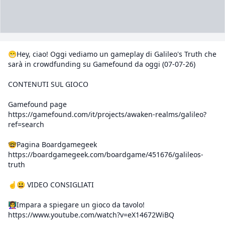
😁Hey, ciao! Oggi vediamo un gameplay di Galileo's Truth che
sarà in crowdfunding su Gamefound da oggi (07-07-26)
CONTENUTI SUL GIOCO
Gamefound page
https://gamefound.com/it/projects/awaken-realms/galileo?
ref=search
🤓Pagina Boardgamegeek
https://boardgamegeek.com/boardgame/451676/galileos-
truth
☝️😃 VIDEO CONSIGLIATI
👩‍🏫Impara a spiegare un gioco da tavolo!
https://www.youtube.com/watch?v=eX14672WiBQ